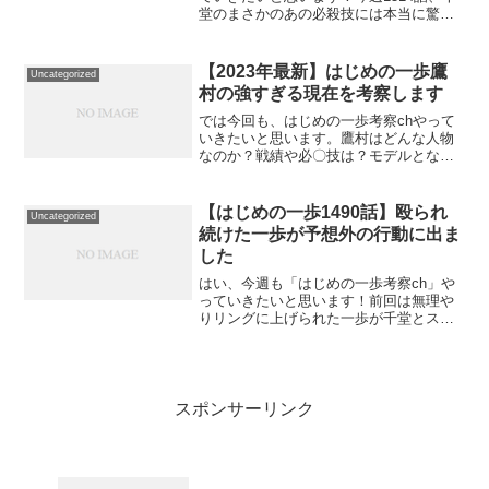
堂のまさかのあの必殺技には本当に驚き
ました…！ようやく、リカルドに一矢報
いた展開となりましたね。さて、今週の
お話の前に先週の流れなんですが、劣勢
【2023年最新】はじめの一歩鷹
Uncategorized
続きだった千堂がク...
村の強すぎる現在を考察します
では今回も、はじめの一歩考察chやって
いきたいと思います。鷹村はどんな人物
なのか？戦績や必〇技は？モデルとなっ
たボクサーはいるのか？また連載中盤以
降ずっと話題になっている網膜剥離疑惑
など、気になる読者の方は多いのではな
【はじめの一歩1490話】殴られ
Uncategorized
いでしょうか。鷹村は連...
続けた一歩が予想外の行動に出ま
した
はい、今週も「はじめの一歩考察ch」や
っていきたいと思います！前回は無理や
りリングに上げられた一歩が千堂とスパ
ーをし始めたところで終わりました。そ
して今週なんですが…35年以上「はじめ
の一歩」を読み続けてきましたが、ある
意味で見たことのない...
スポンサーリンク