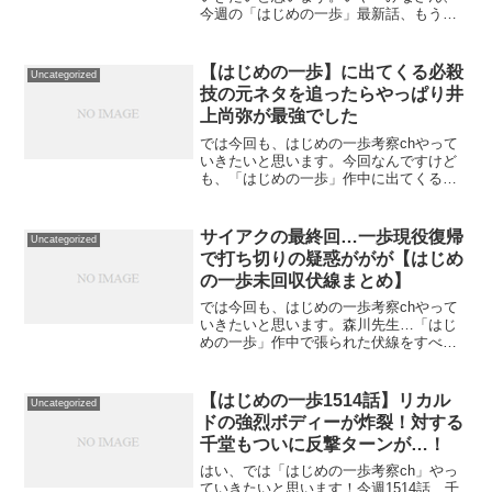
今週の「はじめの一歩」最新話、もうお
読みになりましたでしょうか？恐れてい
た事態が、本当に起こってしまいました
ね。もう、完全に終わりですよね。ホン
【はじめの一歩】に出てくる必殺
Uncategorized
トに。試合の５日前ギリ...
技の元ネタを追ったらやっぱり井
上尚弥が最強でした
では今回も、はじめの一歩考察chやって
いきたいと思います。今回なんですけど
も、「はじめの一歩」作中に出てくる
「デンプシー」や「スマッシュ」「フリ
ッカー」や「コークスクリュー」といっ
た必殺技について、実際に試合で使った
サイアクの最終回…一歩現役復帰
Uncategorized
ボクサーがいるのかについ...
で打ち切りの疑惑ががが【はじめ
の一歩未回収伏線まとめ】
では今回も、はじめの一歩考察chやって
いきたいと思います。森川先生…「はじ
めの一歩」作中で張られた伏線をすべて
調べたんですが…これって本当にすべて
回収する気、ありますか！？こちらをご
覧ください。「はじめの一歩」作中で謎
【はじめの一歩1514話】リカル
Uncategorized
のままとなっている伏線...
ドの強烈ボディーが炸裂！対する
千堂もついに反撃ターンが…！
はい、では「はじめの一歩考察ch」やっ
ていきたいと思います！今週1514話、千