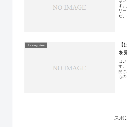
はい
す。
リー
だ、
【
Uncategorized
を
はい
す。
開さ
もの
スポ