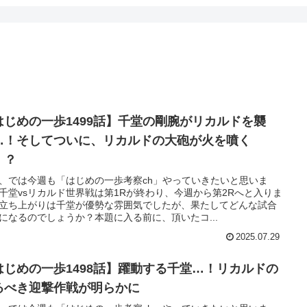
はじめの一歩1499話】千堂の剛腕がリカルドを襲
…！そしてついに、リカルドの大砲が火を噴く
！？
、では今週も「はじめの一歩考察ch」やっていきたいと思いま
千堂vsリカルド世界戦は第1Rが終わり、今週から第2Rへと入りま
立ち上がりは千堂が優勢な雰囲気でしたが、果たしてどんな試合
になるのでしょうか？本題に入る前に、頂いたコ...
2025.07.29
はじめの一歩1498話】躍動する千堂…！リカルドの
るべき迎撃作戦が明らかに