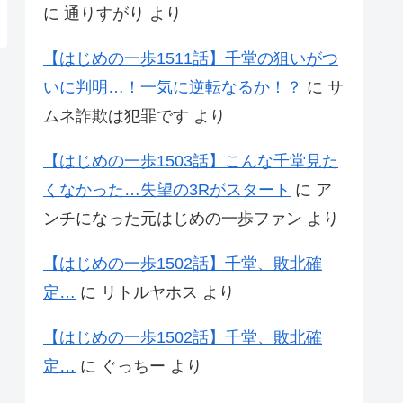
に
通りすがり
より
【はじめの一歩1511話】千堂の狙いがつ
いに判明…！一気に逆転なるか！？
に
サ
ムネ詐欺は犯罪です
より
【はじめの一歩1503話】こんな千堂見た
くなかった…失望の3Rがスタート
に
ア
ンチになった元はじめの一歩ファン
より
【はじめの一歩1502話】千堂、敗北確
定…
に
リトルヤホス
より
【はじめの一歩1502話】千堂、敗北確
定…
に
ぐっちー
より