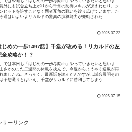
、では今週も「はじめの一歩考察ch」やっていきたいと思いま
意外にも試合立ち上がりから千堂の防御スキルが冴えわたり、ク
ンヒットを許すことなく両者互角の戦いを繰り広げています。た
今週はいよいよリカルドの驚異の演算能力が発動された...
2025.07.22
はじめの一歩1497話】千堂が攻める！リカルドの左
完全攻略か！？
、では本日も「はじめの一歩考察ch」やっていきたいと思いま
まさかのまた二週間の休載を挟んで、今週からようやく連載が再
れましたね。さっそく、最新話を読んだんですが…試合展開その
は予想通りとはいえ、千堂がリカルドに勝利してしまう...
2025.07.15
ンサーリンク