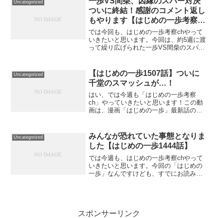
一歩VS間柴、因縁のスパー対決
Uncategorized
し始めたところです...
ついに終結！感謝のコメント返し
もやります【はじめの一歩考察ネ
タバレ】
では今回も、はじめの一歩考察chやって
いきたいと思います。今回は、約5週に渡
って繰り広げられた一歩VS間柴のスパー
リングをテーマに話していきたいと思い
ます。前半は、一歩と間柴のスパーにつ
いて私の感想と、カンタンに概要を解説
【はじめの一歩1507話】ついに
Uncategorized
して、後半からは1...
千堂のスマッシュが…！
はい、では今週も「はじめの一歩考察
ch」やっていきたいと思います！この動
画は、漫画「はじめの一歩」最新話のネ
タバレを含む内容となっておりますの
で、あらかじめご了承の上ご視聴をお願
いいたします。最新1507話ですが、よう
みんなが恐れていた事態となりま
Uncategorized
やく…待ち望んでいた千...
した【はじめの一歩1444話】
では今週も、はじめの一歩考察chやって
いきたいと思います。今回の「はじめの
一歩」なんですけども、すでにお読みに
なってますでしょうか？正直驚いていま
す。誰もがまったく予想していなかった
展開でしたよね。マーカス・ロザリオが
なんと、世界戦2週間前...
スポンサーリンク