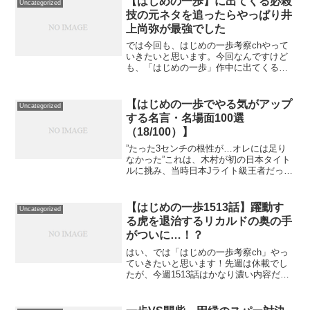
【はじめの一歩】に出てくる必殺
Uncategorized
技の元ネタを追ったらやっぱり井
上尚弥が最強でした
では今回も、はじめの一歩考察chやって
いきたいと思います。今回なんですけど
も、「はじめの一歩」作中に出てくる
「デンプシー」や「スマッシュ」「フリ
ッカー」や「コークスクリュー」といっ
た必殺技について、実際に試合で使った
【はじめの一歩でやる気がアップ
Uncategorized
ボクサーがいるのかについ...
する名言・名場面100選
（18/100）】
”たった3センチの根性が…オレには足り
なかった”これは、木村が初の日本タイト
ルに挑み、当時日本Jライト級王者だった
間柴に敗れた後に出た名言です。たった3
センチ、これは試合の最終局面で間柴が
やみくもに突進してきた際に、木村がカ
【はじめの一歩1513話】躍動す
Uncategorized
ウンターを放つも...
る虎を退治するリカルドの奥の手
がついに…！？
はい、では「はじめの一歩考察ch」やっ
ていきたいと思います！先週は休載でし
たが、今週1513話はかなり濃い内容だっ
たので、楽しめた方も多かったんじゃな
いでしょうか？試合の流れとしては、千
堂がオープンガードで相打ち狙いを敢行