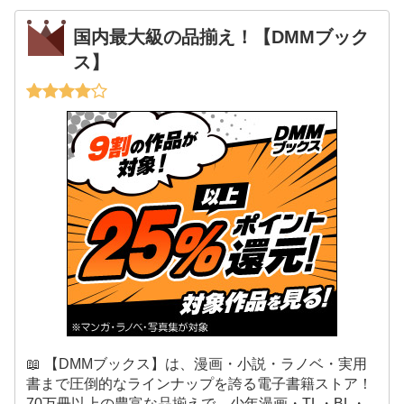
国内最大級の品揃え！【DMMブック
ス】
📖 【DMMブックス】は、漫画・小説・ラノベ・実用
書まで圧倒的なラインナップを誇る電子書籍ストア！
70万冊以上の豊富な品揃えで、少年漫画・TL・BL・