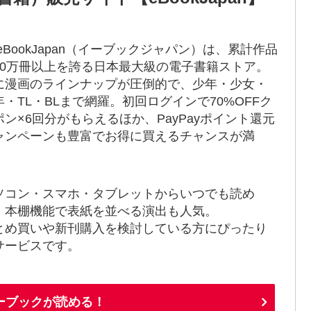
 eBookJapan（イーブックジャパン）は、累計作品
80万冊以上を誇る日本最大級の電子書籍ストア。
に漫画のラインナップが圧倒的で、少年・少女・
年・TL・BLまで網羅。初回ログインで70%OFFク
ポン×6回分がもらえるほか、PayPayポイント還元
ャンペーンも豊富でお得に買えるチャンスが満
！
ソコン・スマホ・タブレットからいつでも読め
、本棚機能で表紙を並べる演出も人気。
とめ買いや新刊購入を検討している方にぴったり
サービスです。
イーブックが読める！