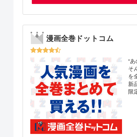
漫画全巻ドットコム
“
そ
を
新
限