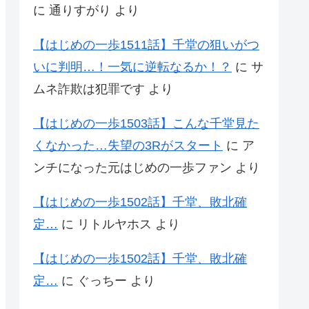
に
通りすがり
より
【はじめの一歩1511話】千堂の狙いがつ
いに判明…！一気に逆転なるか！？
に
サ
ムネ詐欺は犯罪です
より
【はじめの一歩1503話】こんな千堂見た
くなかった…失望の3Rがスタート
に
ア
ンチになった元はじめの一歩ファン
より
【はじめの一歩1502話】千堂、敗北確
定…
に
リトルヤホス
より
【はじめの一歩1502話】千堂、敗北確
定…
に
ぐっちー
より