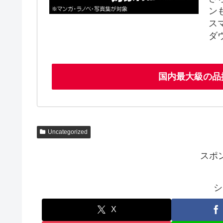
ン
ス
ダ
国内最大級の品
Uncategorized
スポ
シ
X