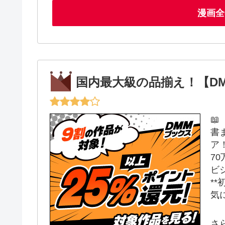
漫画全
国内最大級の品揃え！【D

書
ア
7
ビ
**
気
さ