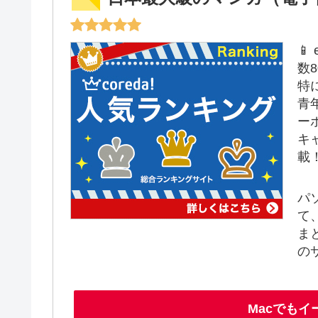
📱
数
特
青
ー
キ
載
パ
て
ま
の
Macでも